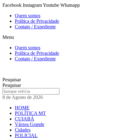
Ir
Facebook
Instagram
Youtube
Whatsapp
para
Quem somos
o
Política de Privacidade
conteúdo
Contato / Expediente
Menu
Quem somos
Política de Privacidade
Contato / Expediente
Pesquisar
Pesquisar
8 de Agosto de 2026
HOME
POLÍTICA MT
CUIABÁ
Várzea Grande
Cidades
POLICIAL